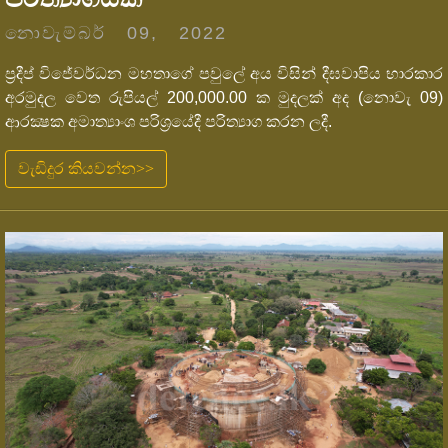
නොවැම්බර් 09, 2022
ප්‍රදීප් විජේවර්ධන මහතාගේ පවුලේ අය විසින් දීඝවාපිය භාරකාර
අරමුදල වෙත රුපියල් 200,000.00 ක මුදලක් අද (නොවැ 09)
ආරක්‍ෂක අමාත්‍යාංශ පරිශ්‍රයේදී පරිත්‍යාග කරන ලදී.
වැඩිදුර කියවන්න>>