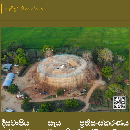
වැඩිදුර කියවන්න>>
දීඝවාපිය සෑය ප්‍රතිසංස්කරණය