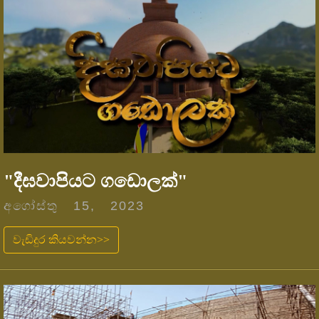
"දීඝවාපියට ගඩොලක්"
අගෝස්තු 15, 2023
වැඩිදුර කියවන්න>>