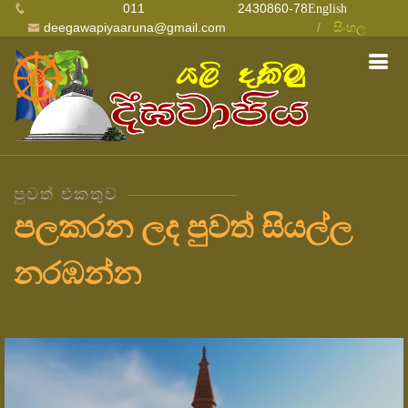
011 2430860-78
English
deegawapiyaaruna@gmail.com
සිංහල
පුවත් එකතුව
පලකරන ලද පුවත් සියල්ල
නරඹන්න