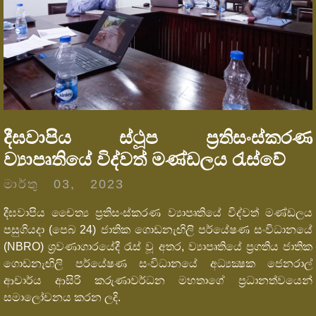
දීඝවාපිය ස්ථූප ප්‍රතිසංස්කරණ
ව්‍යාපෘතියේ විද්වත් මණ්ඩලය රැස්වේ
මාර්තු 03, 2023
දීඝවාපිය චෛත්‍ය ප්‍රතිසංස්කරණ ව්‍යාපෘතියේ විද්වත් මණ්ඩලය
පසුගියදා (පෙබ 24) ජාතික ගොඩනැඟිලි පර්යේෂණ සංවිධානයේ
(NBRO) ශ්‍රවණාගාරයේදී රැස් වූ අතර, ව්‍යාපෘතියේ ප්‍රගතිය ජාතික
ගොඩනැඟිලි පර්යේෂණ සංවිධානයේ අධ්‍යක්‍ෂක ජෙනරාල්
ආචාර්ය ආසිරි කරුණාවර්ධන මහතාගේ ප්‍රධානත්වයෙන්
සමාලෝචනය කරන ලදි.