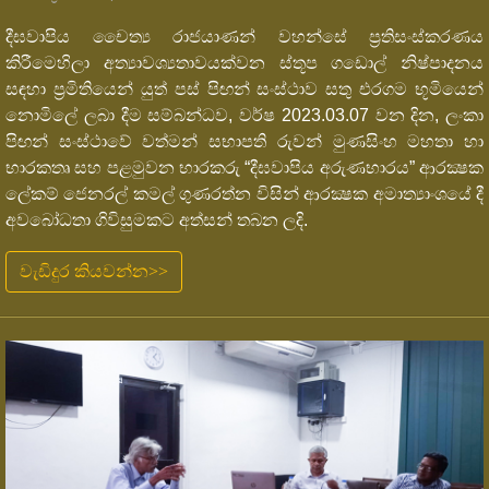
දීඝවාපිය චෛත්‍ය රාජයාණන් වහන්සේ ප්‍රතිසංස්කරණය
කිරීමෙහිලා අත්‍යාවශ්‍යතාවයක්වන ස්තූප ගඩොල් නිෂ්පාදනය
සඳහා ප්‍රමිතියෙන් යුත් පස් පිඟන් සංස්ථාව සතු එරගම භූමියෙන්
නොමිලේ ලබා දීම සම්බන්ධව, වර්ෂ 2023.03.07 වන දින, ලංකා
පිඟන් සංස්ථාවේ වත්මන් සභාපති රුවන් මුණසිංහ මහතා හා
භාරකතෘ සහ පළමුවන භාරකරු “දීඝවාපිය අරුණභාරය” ආරක්‍ෂක
ලේකම් ජෙනරල් කමල් ගුණරත්න විසින් ආරක්‍ෂක අමාත්‍යාංශයේ දී
අවබෝධතා ගිවිසුමකට අත්සන් තබන ලදි.
වැඩිදුර කියවන්න>>