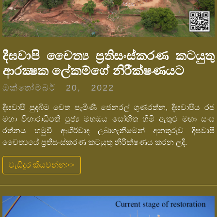
දීඝවාපි චෛත්‍ය ප්‍රතිසංස්කරණ කටයුතු
ආරක්‍ෂක ලේකම්ගේ නිරීක්ෂණයට
ඔක්තෝම්බර් 20, 2022
දීඝවාපි පුදබිම වෙත පැමිණි ජෙනරල් ගුණරත්න, දීඝවාපිය රජ
මහා විහාරාධිපති පුජ්‍ය මහඔය සෝභිත හිමි ඇතුළු මහා සංඝ
රත්නය හමුවී ආශීර්වාද ලබාගැනීමෙන් අනතුරුව දීඝවාපි
චෛත්‍යයේ ප්‍රතිසංස්කරණ කටයුතු නිරීක්ෂණය කරන ලදි.
වැඩිදුර කියවන්න>>