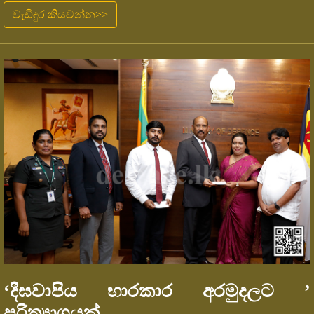
වැඩිදුර කියවන්න>>
‘දීඝවාපිය භාරකාර අරමුදලට ’
පරිත්‍යාගයක්