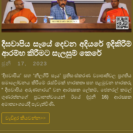
දීඝවාපිය සෑයේ දෙවන අදියරේ ඉදිකිරීම්
ආරම්භ කිරීමට සැලසුම් කෙරේ
ජුනි 17, 2023
‘දීඝවාපිය’ සහ ‘නීලගිරි සෑය’ ප්‍රතිසංස්කරණ ව්‍යාපෘතිවල ප්‍රගතිය
සමාලෝචනය කිරීමේ රැස්වීමක් භාරකතෘ සහ පළමුවන භාරකරු
“ දීඝවාපිය අරුණභාරය” වන ආරක්‍ෂක ලේකම්, ජෙනරල් කමල්
ගුණරත්නගේ ප්‍රධානත්වයෙන් ඊයේ (ජුනි 16) ආරක්‍ෂක
අමාත්‍යාංශයේදී පැවැත්විණි.
වැඩිදුර කියවන්න>>