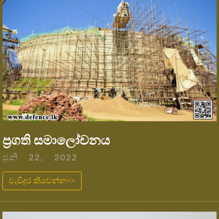
ප්‍රගති සමාලෝචනය
ජුනි 22, 2022
වැඩිදුර කියවන්න>>