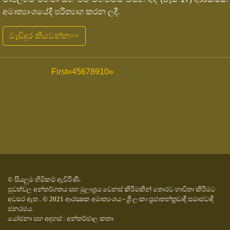
අමාත්‍යාංශයේදී පරිත්‍යාග කරන ලදී.
වැඩිදුර කියවන්න>>
First
«
4
5
6
7
8
9
10
»
© සියලුම හිමිකම් ඇවිරිණි.
පුවත්වල අන්තර්ගතය සහ මුලාශ්‍රය වෙනස් කිරිමකින් තොරව භාවිතා කිරිමට
අවසර ඇත.. © 2021 ආරක්‍ෂක අමාත්‍යංශය - ශ්‍රී ලංකා ප්‍රජාතන්ත්‍රවාදී සමාජවාදී
ජනරජය.
යෝජනා සහ අදහස් : අන්තර්ජාල කතෘ