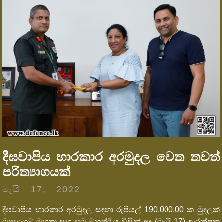
දීඝවාපිය භාරකාර අරමුදල වෙත තවත්
පරිත්‍යාගයක්
මැයි 17, 2022
දීඝවාපිය භාරකාර අරමුදල සඳහා රුපියල් 190,000.00 ක මුදලක්
මාපලගම මහතා සහ එම මහත්මිය විසින් අද (මැයි 17) ආරක්ෂක