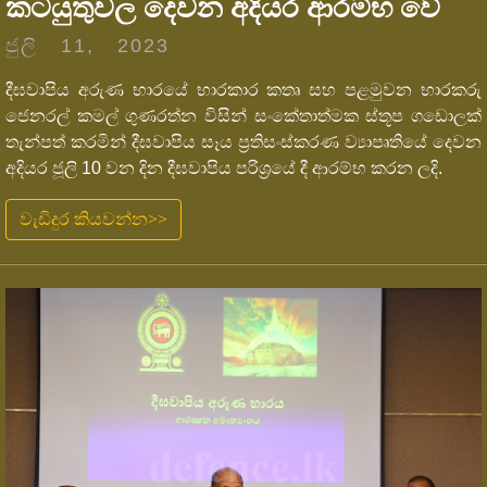
කටයුතුවල දෙවන අදියර ආරම්භ වේ
ජුලි 11, 2023
දීඝවාපිය අරුණ භාරයේ භාරකාර කතෘ සහ පළමුවන භාරකරු
ජෙනරල් කමල් ගුණරත්න විසින් සංකේතාත්මක ස්තූප ගඩොලක්
තැන්පත් කරමින් දීඝවාපිය සෑය ප්‍රතිසංස්කරණ ව්‍යාපෘතියේ දෙවන
අදියර ජූලි 10 වන දින දීඝවාපිය පරිශ්‍රයේ දී ආරම්භ කරන ලදි.
වැඩිදුර කියවන්න>>