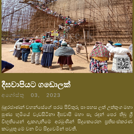
දීඝවාපියට ගඩොලක්
අගෝස්තු 03, 2023
බුදුරජාණන් වහන්සේගේ පරම පිවිතුරු පා පහස ලත් උත්තුංග මහා
පුණ්‍ය භුමියේ වැඩසිටිනා දීඝවාපි මහා සැ රදුන් පෙර තිබු ශ්‍රී
විභූතියෙන් දැකගැනීමේ අරමුණින් සිදුකෙරෙන ප්‍රතිසංස්කරණ
කටයුතු මේ වන විට සිදුවෙමින් පවතී.