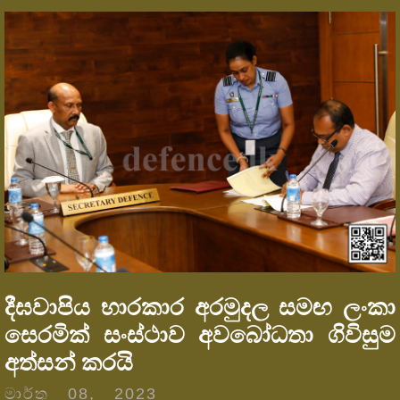
දීඝවාපිය භාරකාර අරමුදල සමඟ ලංකා
සෙරමික් සංස්ථාව අවබෝධතා ගිවිසුම
අත්සන් කරයි
මාර්තු 08, 2023