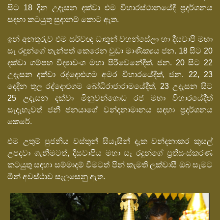
සිට 18 දින උදෑසන දක්වා එම විහාරස්ථානයේදී ප්‍රදර්ශනය
සඳහා කටයුතු සුදානම් කොට ඇත.
ඉන් අනතුරුව එම සර්වඥ ධාතූන් වහන්සේලා හා දීඝවාපි මහා
සෑ රඳුන්ගේ තැන්පත් කෙරෙන චුඩා මාණික්‍යය ජන. 18 සිට 20
දක්වා ගම්පහ විද්‍යාවංශ මහා පිරිවෙනේදීත්, ජන. 20 සිට 22
උදැසන දක්වා රද්දොළුගම අමර විහාරයේදීත්, ජන. 22, 23
දෙදින තුල රද්දොළුගම බෝධිරාජාරාමයේදීත්, 23 උදැසන සිට
25 උදැසන දක්වා මිනුවන්ගොඩ රජ මහා විහාරයේදීත්
සැදැහැවත් ජනී ජනයාගේ වන්දනාමානය සඳහා ප්‍රදර්ශනය
කෙරේ.
එම උතුම් පුජනිය වස්තුන් සියැසින් දැක වන්දනාකර කුසල්
උපදවා ගැනීමටත්, දීඝවාපිය මහා සෑ රදුන්ගේ ප්‍රතිසංස්කරණ
කටයුතු සඳහා සම්මාදම් වීමටත් පින් කැමති ලක්වාසී ඔබ සැමට
මින් අවස්ථාව සැලසෙනු ඇත.