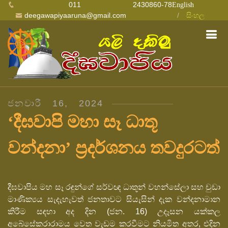
011 2430860-78
English
deegawapiyaaruna@gmail.com
සිංහල
ජනවාරී 16, 2024
‘දීඝවාපි මහා සෑ ධාතූ
වන්දනා’ ප්‍රදර්ශනය තවදුරටත්
දීඝවාපිය මහ සෑ රඳුන්ගේ සර්වඥ ධාතූන් වහන්සේලා සහ චුඩා
මාණික්‍යය සැදැහැවත් ජනතාවට සියැසින් දැක වන්දනාමාන
කිරීම සඳහා අද දින (ජන. 16) උදෑසන යක්කල
අබේසේකරාරාමය වෙත වැඩම කරවීමට නියමිත අතර, එදින