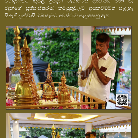
වන්දනාකර කුසල් උපදවා ගැනීමටත් දීඝවාපිය මහා සෑ
රදුන්ගේ ප්‍රතිසංස්කරණ කටයුතුවලට දායකවීමටත් සැදැහැ
සිතැති ලක්වාසී ඔබ සැමට අවස්ථාව සැලසෙනු ඇත.