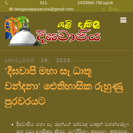
011 2430860-78
English
deegawapiyaaruna@gmail.com
සිංහල
නොවැම්බර් 14, 2023
'දීඝවාපි මහා සෑ ධාතූ
වන්දනා' ‍ඓතිහාසික රුහුණු
පුරවරයට
දීඝවාපිය මහා සෑ රඳුන්ගේ සර්වඥ ධාතූන් වහන්සේලා
සහ චූඩා මාණික්‍ය කිරම, මුල්ගිරිගල, කසාගල, කතරගම,