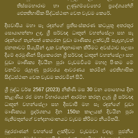
තිස්සමහාරාම හා ලුණුගම්වෙහෙර ප්‍රදේශයන්හි
ඓතතිහාසික සිද්ධස්ථාන වෙත වැඩම කෙරේ.
දීඝවාපිය මහා සෑ රඳුන්ගේ ප්‍රතිසංස්කරණ කටයුතු අතරතුර
සොයාගන්නා ලද, ශ්‍රී සර්වඥ ධාතූන් වහන්සේලා සහ සෑ
රඳුන්ගේ තැන්පත් කෙරෙන චූඩා මාණික්‍ය ලක්වැසි සැදැහැවත්
ජනතාවට සියැසින් දැක වන්දනාමාන කිරීමට අවස්ථාව සලසා
දීමේ අරමුණින් සිදුකෙරෙන ශ්‍රී සර්වඥ ධාතූන් වහන්සේලා සහ
චූඩා මාණික්‍ය දිවයින පුරා වැඩමවීමේ මහඟු පිංකම මේ
වනවිට රුහුණු පුරවරය ආවරණය කරමින් ඓතිහාසික
සිද්ධස්ථාන වෙත වැඩම කරවමින් සිටී.
ශ්‍රී බුද්ධ වර්ෂ 2567 (2023) නිකිණි මස 30 වන පොහොය දින
කැළණිය රජ මහා විහාරයෙන් ආරම්භ කරනු ලැබූ ශ්‍රී සර්වඥ
ධාතූන් වහන්සේලා සහ දීඝවාපී මහ සෑ රඳුන්ගේ චූඩා
මාණික්‍යය ප්‍රදර්ශනය දින 150ක කාලයක් දිවයින පුරා
බැතිමතුන්ගේ වන්දනාමානයට වැඩම කිරිමට නියමිතයි.
බුදුරජාණන් වහන්සේ ලක්දිවට වැඩමවා වදාළ පුජනීය