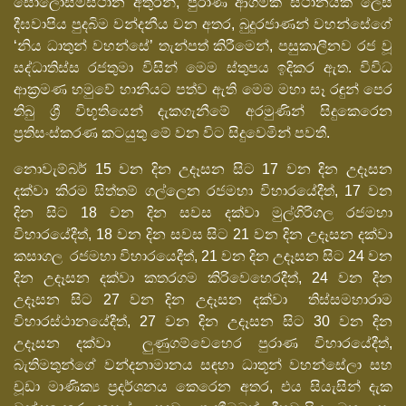
සොලොස්මස්ථාන අතුරින්, පුරාණ ආගමික ස්ථානයක් ලෙස
දීඝවාපිය පුදබිම වන්දනීය වන අතර, බුදුරජාණන් වහන්සේගේ
‘නිය ධාතුන් වහන්සේ’ තැන්පත් කිරීමෙන්, පසුකාලීනව රජ වූ
සද්ධාතිස්ස රජතුමා විසින් මෙම ස්තුපය ඉදිකර ඇත. විවිධ
ආක්‍රමණ හමුවේ හානියට පත්ව ඇති මෙම මහා සෑ රඳුන් පෙර
තිබු ශ්‍රී විභූතියෙන් දැකගැනීමේ අරමුණින් සිදුකෙරෙන
ප්‍රතිසංස්කරණ කටයුතු මේ වන විට සිදුවෙමින් පවතී.
නොවැම්බර් 15 වන දින උදෑසන සිට 17 වන දින උදෑසන
දක්වා කිරම සිත්තම් ගල්ලෙන රජමහා විහාරයේදීත්, 17 වන
දින සිට 18 වන දින සවස දක්වා මුල්ගිරිගල රජමහා
විහාරයේදීත්, 18 වන දින සවස සිට 21 වන දින උදෑසන දක්වා
කසාගල රජමහා විහාරයෙදීත්, 21 වන දින උදෑසන සිට 24 වන
දින උදෑසන දක්වා කතරගම කිරිවෙහෙරදීත්, 24 වන දින
උදෑසන සිට 27 වන දින උදෑසන දක්වා තිස්සමහාරාම
විහාරස්ථානයේදීත්, 27 වන දින උදෑසන සිට 30 වන දින
උදෑසන දක්වා ලුණුගම්වෙහෙර පුරාණ විහාරයේදීත්,
බැතිමතුන්ගේ වන්දනාමානය සඳහා ධාතූන් වහන්සේලා සහ
චූඩා මාණික්‍ය ප්‍රදර්ශනය කෙරෙන අතර, එය සියැසින් දැක