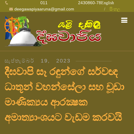
011 2430860-78
English
deegawapiyaaruna@gmail.com
සිංහල
සැප්තැම්බර් 19, 2023
දීඝවාපි සෑ රඳුන්ගේ සර්වඥ
ධාතූන් වහන්සේලා සහ චූඩා
මාණික්‍යය ආරක්‍ෂක
අමාත්‍යාංශයට වැඩම කරවයි