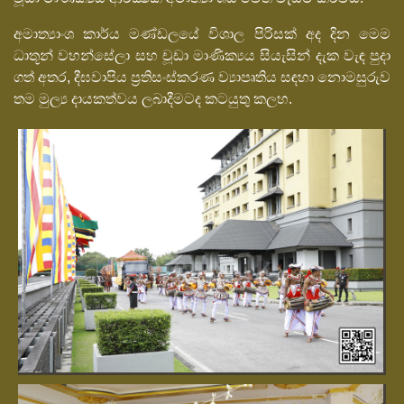
අමාත්‍යාංශ කාර්ය මණ්ඩලයේ විශාල පිරිසක් අද දින මෙම
ධාතූන් වහන්සේලා සහ චූඩා මාණික්‍යය සියැසින් දැක වැඳ පුදා
ගත් අතර, දීඝවාපිය ප්‍රතිසංස්කරණ ව්‍යාපෘතිය සඳහා නොමසුරුව
තම මුල්‍ය දායකත්වය ලබාදීමටද කටයුතු කලහ.