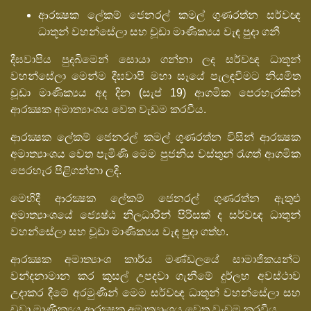
ආරක්‍ෂක ලේකම් ජෙනරල් කමල් ගුණරත්න සර්වඥ
ධාතූන් වහන්සේලා සහ චූඩා මාණික්‍යය වැඳ පුදා ගනී
දීඝවාපිය පුදබිමෙන් සොයා ගන්නා ලද සර්වඥ ධාතූන්
වහන්සේලා මෙන්ම දීඝවාපී මහා සෑයේ පැලඳවීමට නියමිත
චූඩා මාණික්‍යය අද දින (සැප් 19) ආගමික පෙරහැරකින්
ආරක්‍ෂක අමාත්‍යාංශය වෙත වැඩම කරවීය‍.
ආරක්‍ෂක ලේකම් ජෙනරල් කමල් ගුණරත්න විසින් ආරක්‍ෂක
අමාත්‍යාංශය වෙත පැමිණි මෙම පුජනිය වස්තුන් රැගත් ආගමික
පෙරහැර පිළිගන්නා ලදි.
මෙහිදී ආරක්‍ෂක ලේකම් ජෙනරල් ගුණරත්න ඇතුළු
අමාත්‍යාංශයේ ජ්‍යෙෂ්ඨ නිලධාරීන් පිරිසක් ද සර්වඥ ධාතූන්
වහන්සේලා සහ චූඩා මාණික්‍යය වැඳ පුදා ගත්හ.
ආරක්‍ෂක අමාත්‍යාංශ කාර්ය මණ්ඩලයේ සාමාජිකයන්ට
වන්දනාමාන කර කුසල් උපදවා ගැනීමේ දුර්ලභ අවස්ථාව
උදාකර දීමේ අරමුණින් මෙම සර්වඥ ධාතූන් වහන්සේලා සහ
චූඩා මාණික්‍යය ආරක්‍ෂක අමාත්‍යාංශය වෙත වැඩම කරවීය.