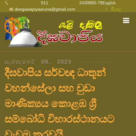
011 2430860-78
English
deegawapiyaaruna@gmail.com
සිංහල
සැප්තැම්බර් 05, 2023
දීඝවාපිය සර්වඥ ධාතූන්
වහන්සේලා සහ චුඩා
මාණික්‍යය කොළඹ ශ්‍රී
සම්බෝධි විහාරස්ථානයට
වැඩම කරවයි