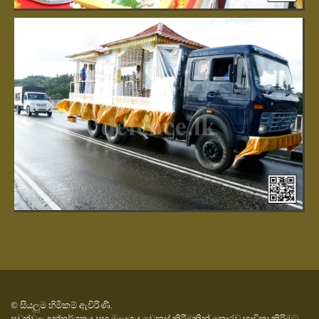
© සියලුම හිමිකම් ඇවිරිණි.
පුවත්වල අන්තර්ගතය සහ මුලාශ්‍රය වෙනස් කිරිමකින් තොරව භාවිතා කිරිමට