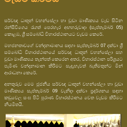
සර්වඥ ධාතූන් වහන්සේලා හා චූඩා මාණික්‍යය වැඩ සිටින
රන්සිවිගෙය රැගත් පෙරහැර අඟහරුවාදා (සැප්තැම්බර් 05)
කොළඹ, ශ්‍රී සම්බෝධි විහාරස්ථානයට වැඩම කෙරේ.
මහජනතාවගේ වන්දනාමානය සඳහා සැප්තැම්බර් 07 දක්වා ශ්‍රී
සම්බෝධි විහාරස්ථානයේ සර්වඥ ධාතූන් වහන්සේලා සහ
චුඩා මාණික්‍යය තැන්පත් කෙරෙන අතර, විහාරස්ථාන පරිශ්‍රයට
පැමිණ වන්දනාමාන කිරීමට සැදැහැවත් බැතිමතුන්ට මින්
ආරාධනා කෙරේ.
අනතුරුව මෙම ජූජනීය සර්වඥ ධාතූන් වහන්සේලා හා චූඩා
මාණික්‍යය සැප්තැම්බර් 09 වැනිදා දක්වා ප්‍රදර්ශනය සඳහා
කඩුවෙල සංඝ පිටි පුරාණ විහාරස්ථානය වෙත වැඩම කිරීමට
නියමිතයි.