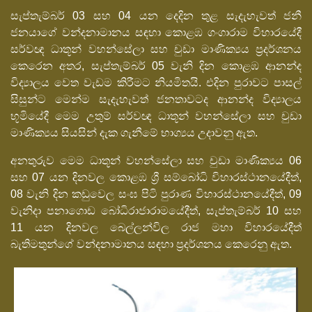
සැප්තැම්බර් 03 සහ 04 යන දෙදින තුළ සැදැහැවත් ජනී
ජනයාගේ වන්දනාමානය සඳහා කොළඹ ගංගාරාම විහාරයේදී
සර්වඥ ධාතූන් වහන්සේලා සහ චුඩා මාණික්‍යය ප්‍රදර්ශනය
කෙරෙන අතර, සැප්තැම්බර් 05 වැනි දින කොළඹ ආනන්ද
විද්‍යාලය වෙත වැඩම කිරීමට නියමිතයි. එදින පුරාවට පාසල්
සිසුන්ට මෙන්ම සැදැහැවත් ජනතාවටද ආනන්ද විද්‍යාලය
භූමියේදී මෙම උතුම් සර්වඥ ධාතූන් වහන්සේලා සහ චුඩා
මාණික්‍යය සියසින් දැක ගැනීමේ භාග්‍යය උදාවනු ඇත.
අනතුරුව මෙම ධාතූන් වහන්සේලා සහ චුඩා මාණික්‍යය 06
සහ 07 යන දිනවල කොළඹ ශ්‍රී සම්බෝධි විහාරස්ථානයේදීත්,
08 වැනි දින කඩුවෙල සංඝ පිටි පුරාණ විහාරස්ථානයේදීත්, 09
වැනිදා පනාගොඩ බෝධිරාජාරාමයේදීත්, සැප්තැම්බර් 10 සහ
11 යන දිනවල බෙල්ලන්විල රාජ මහා විහාරයේදීත්
බැතිමතුන්ගේ වන්දනාමානය සඳහා ප්‍රදර්ශනය කෙරෙනු ඇත.