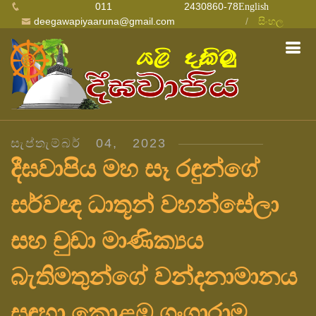
011 2430860-78
English
deegawapiyaaruna@gmail.com
සිංහල
සැප්තැම්බර් 04, 2023
දීඝවාපිය මහ සෑ රඳුන්ගේ
සර්වඥ ධාතූන් වහන්සේලා
සහ චුඩා මාණික්‍යය
බැතිමතුන්ගේ වන්දනාමානය
සඳහා කොළඹ ගංගාරාම