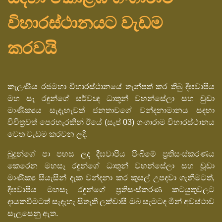
විහාරස්ථානයට වැඩම
කරවයි
කැලණිය රජමහා විහාරස්ථානයේ තැන්පත් කර තිබු දීඝවාපිය
මහ සෑ රඳුන්ගේ සර්වඥ ධාතූන් වහන්සේලා සහ චුඩා
මාණික්‍යය සැදැහැවත් ජනතාවගේ වන්දනාමානය සඳහා
විචිත්‍රවත් පෙරහැරකින් ඊයේ (සැප් 03) ගංගාරාම විහාරස්ථානය
වෙත වැඩම කරවන ලදි.
බුදුන්ගේ පා පහස ලද දීඝවාපිය පිංබිමේ ප්‍රතිසංස්කරණය
කෙරෙන මහසෑ රඳුන්ගේ ධාතූන් වහන්සේලා සහ චූඩා
මාණික්‍ය සියැසින් දැක වන්දනා කර කුසල් උපදවා ගැනීමටත්,
දීඝවාපිය මහසෑ රඳුන්ගේ ප්‍රතිසංස්කරණ කටයුතුවලට
දායකවීමටත් සැදැහැ සිතැති ලක්වාසී ඔබ සැමටද මින් අවස්ථාව
සැලසෙනු ඇත.