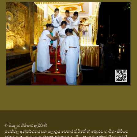
© සියලුම හිමිකම් ඇවිරිණි.
පුවත්වල අන්තර්ගතය සහ මුලාශ්‍රය වෙනස් කිරිමකින් තොරව භාවිතා කිරිමට