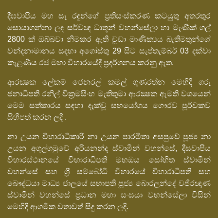
දීඝවාපිය මහ සෑ රඳුන්ගේ ප්‍රතිසංස්කරණ කටයුතු අතරතුර
සොයාගන්නා ලද සර්වඥ ධාතූන් වහන්සේලා හා මැණික් ගල්
2800 ක් ඔබ්බවා නිමකර ඇති චූඩා මාණික්‍යය බැතිමතුන්ගේ
වන්දනාමානය සඳහා අගෝස්තු 29 සිට සැප්තැම්බර් 03 දක්වා
කැළණිය රජ මහා විහාරයේදී ප්‍රදර්ශනය කරනු ඇත.
ආරක්‍ෂක ලේකම් ජෙනරල් කමල් ගුණරත්න මෙහිදී ගරු
ජනාධිපති රනිල් වික්‍රමසිංහ මැතිතුමා ආරක්‍ෂක ඇමති වශයෙන්
මෙම සත්කාරය සඳහා දැක්වූ සහයෝගය ගෞරව පූර්වකව
සිහිපත් කරන ලදි .
නා උයන විහාරාධිකාරි නා උයන පාරමිතා අසපුවේ පූජ්‍ය නා
උයන අගුල්ගමුවේ අරියනන්ද ස්වාමීන් වහන්සේ, දීඝවාපිය
විහාරස්ථානයේ විහාරාධිපති මහඔය සෝභිත ස්වාමීන්
වහන්සේ සහ ශ්‍රී සම්බෝධි විහාරයේ විහාරාධිපති සහ
බෞද්ධයා මාධ්‍ය ජාලයේ සභාපති පූජ්‍ය බොරලන්දේ වජිරඥාණ
ස්වාමීන් වහන්සේ ප්‍රධාන මහා සංඝයා වහන්සේලා විසින්
මෙහිදී ආගමික වතාවත් සිදු කරන ලදි.