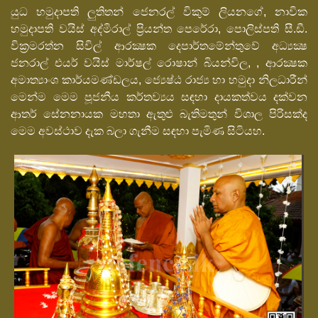
යුධ හමුදාපති ලුතිතන් ජෙනරල් විකුම් ලියනගේ, නාවික
හමුදාපති වයිස් අද්මිරාල් ප්‍රියන්ත පෙරේරා, පොලිස්පති සී.ඩී.
වික්‍රමරත්න සිවිල් ආරක්‍ෂක දෙපාර්තමේන්තුවේ අධ්‍යක්‍ෂ
ජනරාල් එයර් වයිස් මාර්ෂල් රොෂාන් බියන්විල, , ආරක්‍ෂක
අමාත්‍යාංශ කාර්යමණ්ඩලය, ජ්‍යෙෂ්ඨ රාජ්‍ය හා හමුදා නිලධාරීන්
මෙන්ම මෙම පූජනීය කර්තව්‍යය සඳහා දායකත්වය දක්වන
ආතර් සේනනායක මහතා ඇතුළු බැතිමතුන් විශාල පිරිසක්ද
මෙම අවස්ථාව දැක බලා ගැනීම සඳහා පැමිණ සිටියහ.