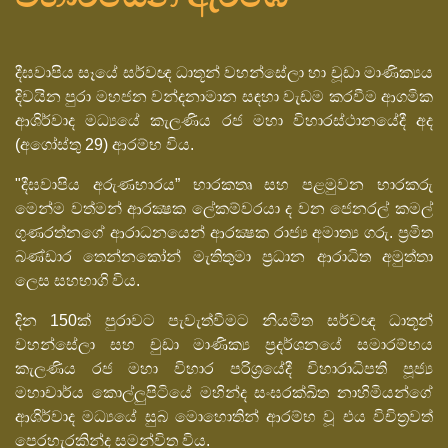
දීඝවාපිය සෑයේ සර්වඥ ධාතූන් වහන්සේලා හා චූඩා මාණික්‍යය
දිවයින පුරා මහජන වන්දනාමාන සඳහා වැඩම කරවීම ආගමික
ආශිර්වාද මධ්‍යයේ කැලණිය රජ මහා විහාරස්ථානයේදී අද
(අගෝස්තු 29) ආරම්භ විය.
"දීඝවාපිය අරුණභාරය” භාරකතෘ සහ පළමුවන භාරකරු
මෙන්ම වත්මන් ආරක්‍ෂක ලේකම්වරයා ද වන ජෙනරල් කමල්
ගුණරත්නගේ ආරාධනයෙන් ආරක්‍ෂක රාජ්‍ය අමාත්‍ය ගරු. ප්‍රමිත
බණ්ඩාර තෙන්නකෝන් මැතිතුමා ප්‍රධාන ආරාධිත අමුත්තා
ලෙස සහභාගි විය.
දින 150ක් පුරාවට පැවැත්වීමට නියමිත සර්වඥ ධාතූන්
වහන්සේලා සහ චුඩා මාණික්‍ය ප්‍රදර්ශනයේ සමාරම්භය
කැලණිය රජ මහා විහාර පරිශ්‍රයේදී විහාරාධිපති පූජ්‍ය
මහාචාර්ය කොල්ලුපිටියේ මහින්ද සංඝරක්ඛිත නාහිමියන්ගේ
ආශිර්වාද මධ්‍යයේ සුබ මොහොතින් ආරම්භ වූ එය විචිත්‍රවත්
පෙරහැරකින්ද සමන්විත විය.