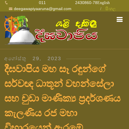
011 2430860-78
English
deegawapiyaaruna@gmail.com
සිංහල
අගෝස්තු 29, 2023
දීඝවාපිය මහ සෑ රඳුන්ගේ
සර්වඥ ධාතූන් වහන්සේලා
සහ චුඩා මාණික්‍ය ප්‍රදර්ශණය
කැලණිය රජ මහා
විහාරයෙන් ඇරඹේ